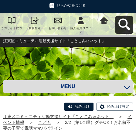
ひらがなをつける
このサイトにつ
新規登録
お問い合わせ
個人会員ログイ
江東区コミュニ
いて
ン
ティ活動支援サ
イト「ことこみ
ゅネット」へ戻
江東区コミュニティ活動支援サイト「ことこみゅネット」
る
MENU
読み上げ
読み上げ設定
江東区コミュニティ活動支援サイト「ことこみゅネット」
＞
イ
ベント情報
＞
こども
＞
2/2（第1金曜）グチOK！お名前不
要の子育て電話ママパパライン