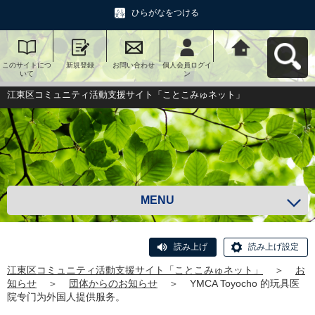
ひらがなをつける
このサイトにつ
新規登録
お問い合わせ
個人会員ログイ
江東区コミュニ
いて
ン
ティ活動支援サ
イト「ことこみ
ゅネット」へ戻
江東区コミュニティ活動支援サイト「ことこみゅネット」
る
MENU
読み上げ
読み上げ設定
江東区コミュニティ活動支援サイト「ことこみゅネット」
＞
お
知らせ
＞
団体からのお知らせ
＞
YMCA Toyocho 的玩具医
院专门为外国人提供服务。