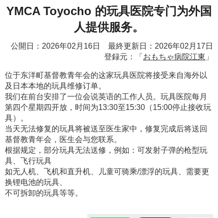
YMCA Toyocho 的玩具医院专门为外国
人提供服务。
公開日：2026年02月16日 最終更新日：2026年02月17日
登録元：「
おもちゃ病院江東
」
位于东洋町基督教青年会的这家玩具医院将接受来自海外以
及日本本地的玩具维修订单。
我们在前台安排了一位会说英语的工作人员。玩具医院每月
第四个星期四开放，时间为13:30至15:30（15:00停止接收玩
具）。
当天无法修复的玩具将被送至医生家中，修复完成后将送回
基督教青年会，医生会与您联系。
根据规定，部分玩具无法送修，例如：可发射子弹的枪型玩
具、飞行玩具
如无人机、飞机和直升机、儿童可骑乘/漂浮的玩具、需要更
换锂电池的玩具、
不可拆卸的玩具等等。