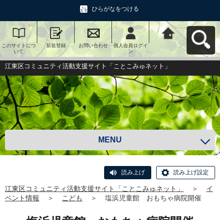
ひらがなをつける
このサイトにつ
新規登録
お問い合わせ
個人会員ログイ
江東区コミュニ
いて
ン
ティ活動支援サ
イト「ことこみ
ゅネット」へ戻
江東区コミュニティ活動支援サイト「ことこみゅネット」
る
MENU
読み上げ
読み上げ設定
江東区コミュニティ活動支援サイト「ことこみゅネット」
＞
イ
ベント情報
＞
こども
＞
塩浜児童館 おもちゃ病院開催