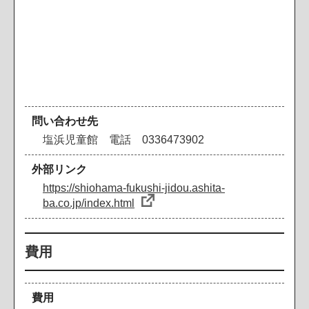
問い合わせ先
塩浜児童館 電話 0336473902
外部リンク
https://shiohama-fukushi-jidou.ashita-
ba.co.jp/index.html
費用
費用