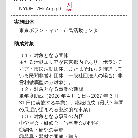
NYtdEL7HqAup.pdf
実施団体
東京ボランティア・市民活動センター
助成対象
（１）対象となる団体
主たる活動エリアが東京都内であり、ボランテ
ィア・市民活動団体、またはそれらを推進して
いる民間非営利団体（一般社団法人の場合は非
営利徹底型のみ対象）。
（２）対象となる事業の期間
単年度助成（2026 年 4 月 1 日～2027 年 3 月
31 日に実施する事業）、継続助成（最大3 年間
の展望が望まれる継続的な事業）
（３）対象となる事業の内容
①学習会・研修会・当事者会の開催
②調査・研究の実施
③器具・器材の開発・購入