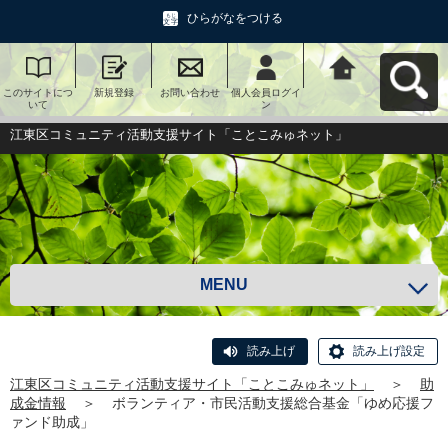
ひらがなをつける
このサイトにつ
新規登録
お問い合わせ
個人会員ログイ
江東区コミュニ
いて
ン
ティ活動支援サ
イト「ことこみ
ゅネット」へ戻
江東区コミュニティ活動支援サイト「ことこみゅネット」
る
MENU
読み上げ
読み上げ設定
江東区コミュニティ活動支援サイト「ことこみゅネット」
＞
助
成金情報
＞
ボランティア・市民活動支援総合基金「ゆめ応援フ
ァンド助成」