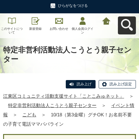
ひらがなをつける
このサイトにつ
新規登録
お問い合わせ
個人会員ログイ
江東区コミュニ
いて
ン
ティ活動支援サ
イト「ことこみ
ゅネット」へ戻
る
特定非営利活動法人こうとう親子セン
ター
読み上げ
読み上げ設定
江東区コミュニティ活動支援サイト「ことこみゅネット」
＞
特定非営利活動法人こうとう親子センター
＞
イベント情
報
＞
こども
＞
10/18（第3金曜）グチOK！お名前不要
の子育て電話ママパパライン