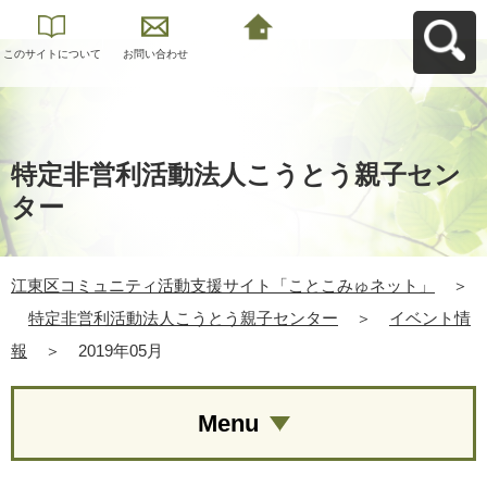
このサイトについて
お問い合わせ
江東区コミュニティ
活動支援サイト「こ
とこみゅネット」へ
戻る
特定非営利活動法人こうとう親子セン
ター
江東区コミュニティ活動支援サイト「ことこみゅネット」
＞
特定非営利活動法人こうとう親子センター
＞
イベント情
報
＞
2019年05月
Menu