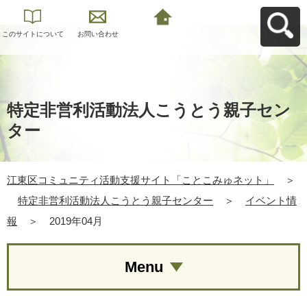
このサイトについて
お問い合わせ
江東区コミュニティ
活動支援サイト「こ
とこみゅネット」へ
戻る
特定非営利活動法人こうとう親子セン
ター
江東区コミュニティ活動支援サイト「ことこみゅネット」
＞
特定非営利活動法人こうとう親子センター
＞
イベント情
報
＞
2019年04月
Menu