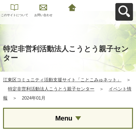
このサイトについて
お問い合わせ
江東区コミュニティ
活動支援サイト「こ
とこみゅネット」へ
戻る
特定非営利活動法人こうとう親子セン
ター
江東区コミュニティ活動支援サイト「ことこみゅネット」
＞
特定非営利活動法人こうとう親子センター
＞
イベント情
報
＞
2024年01月
Menu