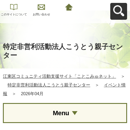
このサイトについて
お問い合わせ
江東区コミュニティ
活動支援サイト「こ
とこみゅネット」へ
戻る
特定非営利活動法人こうとう親子セン
ター
江東区コミュニティ活動支援サイト「ことこみゅネット」
＞
特定非営利活動法人こうとう親子センター
＞
イベント情
報
＞
2026年04月
Menu