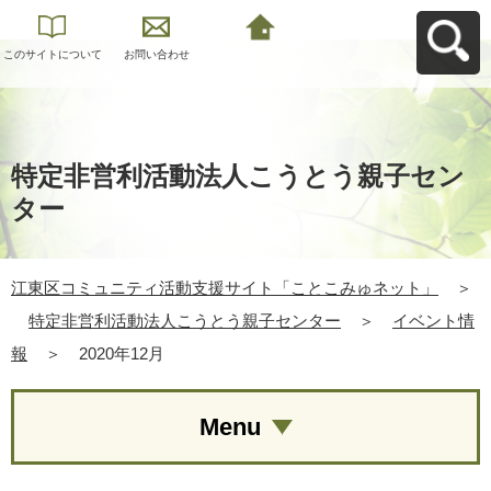
このサイトについて
お問い合わせ
江東区コミュニティ
活動支援サイト「こ
とこみゅネット」へ
戻る
特定非営利活動法人こうとう親子セン
ター
江東区コミュニティ活動支援サイト「ことこみゅネット」
＞
特定非営利活動法人こうとう親子センター
＞
イベント情
報
＞
2020年12月
Menu