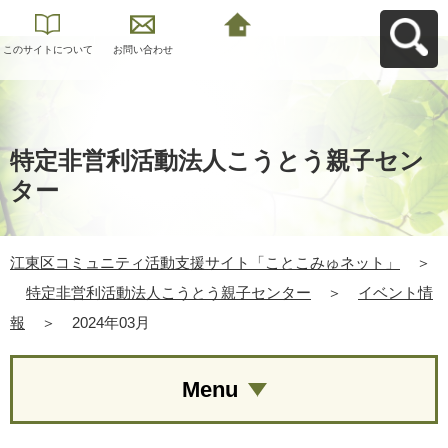
このサイトについて
お問い合わせ
江東区コミュニティ
活動支援サイト「こ
とこみゅネット」へ
戻る
特定非営利活動法人こうとう親子セン
ター
江東区コミュニティ活動支援サイト「ことこみゅネット」
＞
特定非営利活動法人こうとう親子センター
＞
イベント情
報
＞
2024年03月
Menu