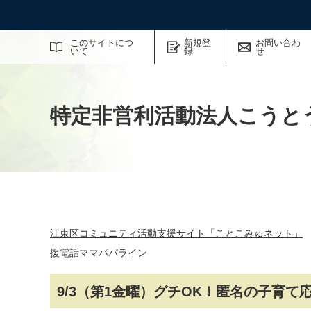
サイト内検索
このサイトにつ
新規登
お問い合わ
いて
録
せ
特定非営利活動法人こうと
江東区コミュニティ活動支援サイト「ことこみゅネット」
援電話ママパパライン
9/3（第1金曜）グチOK！匿名の子育