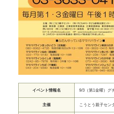
イベント情報名
9/3（第1金曜）
主催
こ
う
と
う
親
子
セ
ン