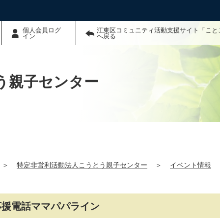
個人会員ログ
江東区コミュニティ活動支援サイト「こと
イン
へ戻る
う親子センター
＞
特定非営利活動法人こうとう親子センター
＞
イベント情報
て応援電話ママパパライン