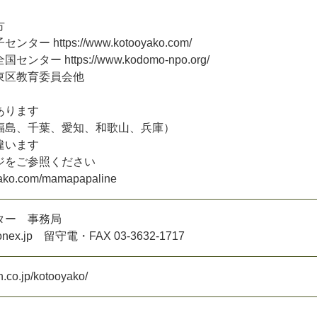
方
子
セ
ン
タ
ー
h
t
t
p
s
:
/
/
w
w
w
.
k
o
t
o
o
y
a
k
o
.
c
o
m
/
全
国
セ
ン
タ
ー
h
t
t
p
s
:
/
/
w
w
w
.
k
o
d
o
m
o
-
n
p
o
.
o
r
g
/
東
区
教
育
委
員
会
他
あ
り
ま
す
福
島
、
千
葉
、
愛
知
、
和
歌
山
、
兵
庫
）
違
い
ま
す
ジ
を
ご
参
照
く
だ
さ
い
a
k
o
.
c
o
m
/
m
a
m
a
p
a
p
a
l
i
n
e
タ
ー
事
務
局
o
n
e
x
.
j
p
留
守
電
・
F
A
X
0
3
-
3
6
3
2
-
1
7
1
7
n
.
c
o
.
j
p
/
k
o
t
o
o
y
a
k
o
/