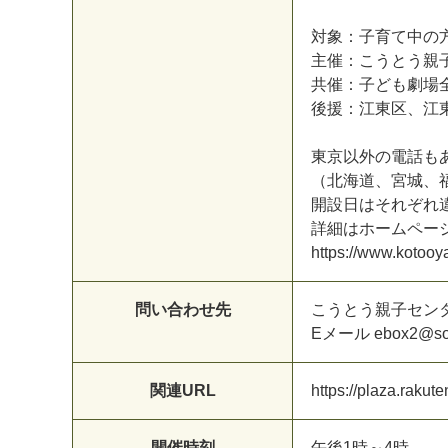
対
象
：
子
育
て
中
の
主
催
：
こ
う
と
う
親
共
催
：
子
ど
も
劇
場
後
援
：
江
東
区
、
江
東
京
以
外
の
電
話
も
（
北
海
道
、
宮
城
、
開
設
日
は
そ
れ
ぞ
れ
詳
細
は
ホ
ー
ム
ペ
ー
h
t
t
p
s
:
/
/
w
w
w
.
k
o
t
o
o
y
問い合わせ先
こ
う
と
う
親
子
セ
ン
E
メ
ー
ル
e
b
o
x
2
@
s
関連URL
h
t
t
p
s
:
/
/
p
l
a
z
a
.
r
a
k
u
t
e
開催時刻
午
後
1
時
～
4
時