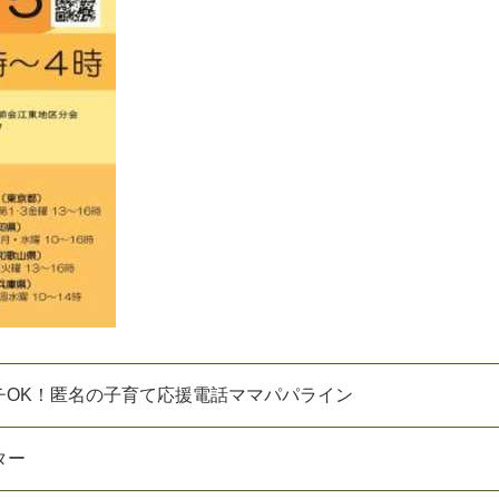
グチOK！匿名の子育て応援電話ママパパライン
タ
ー