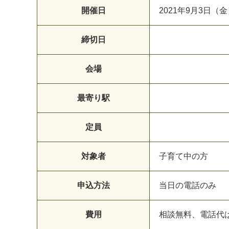
開催日
2
0
2
1
年
9
月
3
日
（
金
締切日
会場
最寄り駅
定員
対象者
子
育
て
中
の
方
申込方法
当
日
の
電
話
の
み
費用
相
談
無
料
、
電
話
代