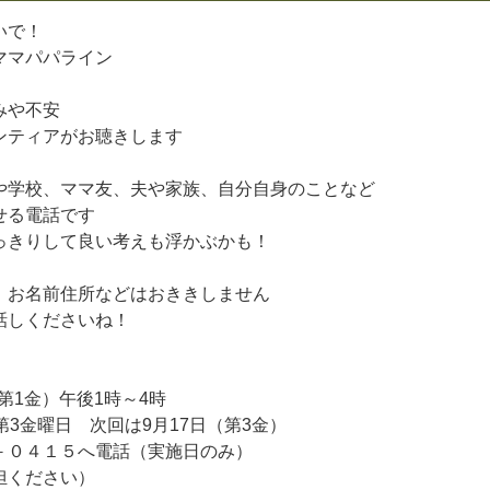
い
で
！
マ
マ
パ
パ
ラ
イ
ン
み
や
不
安
ン
テ
ィ
ア
が
お
聴
き
し
ま
す
や
学
校
、
マ
マ
友
、
夫
や
家
族
、
自
分
自
身
の
こ
と
な
ど
せ
る
電
話
で
す
っ
き
り
し
て
良
い
考
え
も
浮
か
ぶ
か
も
！
、
お
名
前
住
所
な
ど
は
お
き
き
し
ま
せ
ん
話
し
く
だ
さ
い
ね
！
第
1
金
）
午
後
1
時
～
4
時
第
3
金
曜
日
次
回
は
9
月
1
7
日
（
第
3
金
）
－
０
４
１
５
へ
電
話
（
実
施
日
の
み
）
担
く
だ
さ
い
）