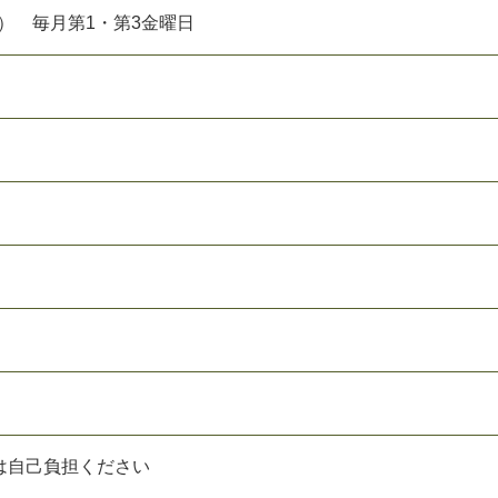
）
毎
月
第
1
・
第
3
金
曜
日
は
自
己
負
担
く
だ
さ
い