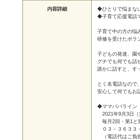
内容詳細
◆
ひ
と
り
で
悩
ま
な
◆
子
育
て
応
援
電
話
子
育
て
中
の
方
の
悩
研
修
を
受
け
た
ボ
ラ
子
ど
も
の
発
達
、
園
グ
チ
で
も
何
で
も
話
誰
か
に
話
す
と
、
す
と
く
名
電
話
な
の
で
安
心
し
て
何
で
も
お
◆
マ
マ
パ
パ
ラ
イ
ン
2
0
2
1
年
9
月
3
日
（
毎
月
2
回
・
第
1
と
０
３
－
３
６
３
３
（
電
話
代
は
ご
負