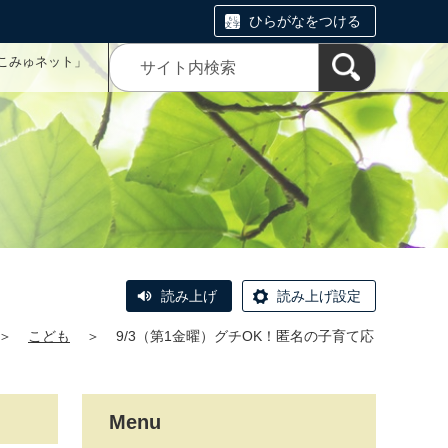
ひらがなをつける
こみゅネット」
読み上げ
読み上げ設定
＞
こども
＞
9/3（第1金曜）グチOK！匿名の子育て応
Menu