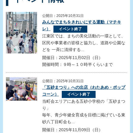
公開日：2025年10月31日
みんなでまちをきれいにする運動（マチキ
レ）
イベント終了
江東区では、まちの美化活動の一環として、
区民や事業者の皆様と協力し、道路や公園な
どを 一斉に清掃する...
開催日：2025年11月02日（日）
開催時間：９時～１０時半くらいまで
公開日：2025年10月31日
「五砂まつり」への出店（わたあめ・ポップ
コーン）
イベント終了
当町会エリアにある五砂小学校の「五砂まつ
り」
毎年、青少年健全育成を目標に掲げている東
砂八丁目町会も...
開催日：2025年11月09日（日）