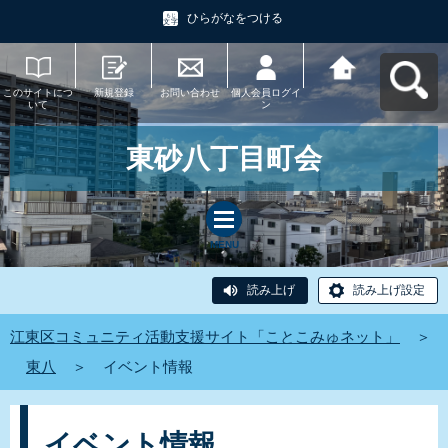
ひらがなをつける
このサイトにつ
新規登録
お問い合わせ
個人会員ログイ
江東区コミュニ
いて
ン
ティ活動支援サ
イト「ことこみ
ゅネット」へ戻
る
東砂八丁目町会
MENU
読み上げ
読み上げ設定
江東区コミュニティ活動支援サイト「ことこみゅネット」
＞
東八
＞
イベント情報
イベント情報