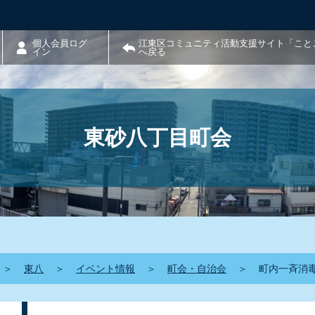
個人会員ログ
江東区コミュニティ活動支援サイト「こと
イン
へ戻る
東砂八丁目町会
＞
東八
＞
イベント情報
＞
町会・自治会
＞
町内一斉消