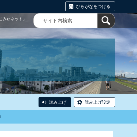
ひらがなをつける
こみゅネット」
読み上げ
読み上げ設定
毒