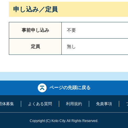
申し込み／定員
事前申し込み
不要
定員
無し
ページの先頭に戻る
団体募集
よくある質問
利用規約
免責事項
Copyright
(C)
Koto City. All Rights Reserved.