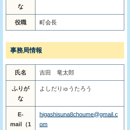
な
役職
町会長
事務局情報
氏名
吉田 竜太郎
ふりが
よしだりゅうたろう
な
E-
higashisuna8choume@gmail.c
mail（1
om