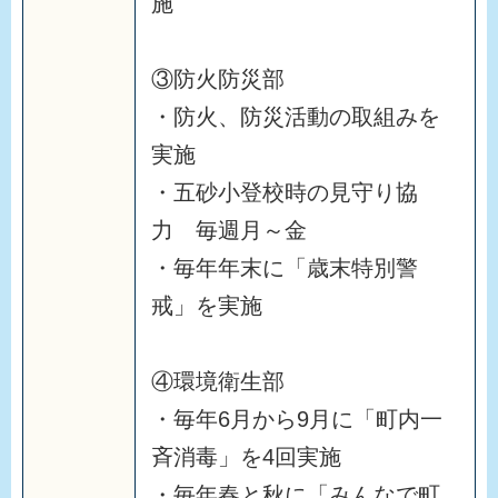
施
③防火防災部
・防火、防災活動の取組みを
実施
・五砂小登校時の見守り協
力 毎週月～金
・毎年年末に「歳末特別警
戒」を実施
④環境衛生部
・毎年6月から9月に「町内一
斉消毒」を4回実施
・毎年春と秋に「みんなで町