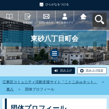
ひらがなをつける
このサイトにつ
新規登録
お問い合わせ
個人会員ログイ
江東区コミュニ
いて
ン
ティ活動支援サ
イト「ことこみ
ゅネット」へ戻
る
東砂八丁目町会
MENU
読み上げ
読み上げ設定
江東区コミュニティ活動支援サイト「ことこみゅネット」
＞
東八
＞
団体プロフィール
団体プロフィール