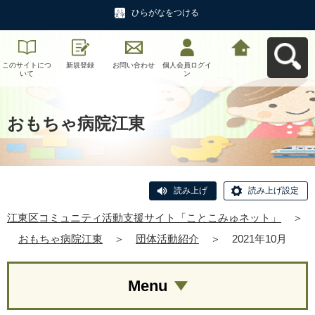
ひらがなをつける
このサイトにつ
新規登録
お問い合わせ
個人会員ログイ
江東区コミュニ
いて
ン
ティ活動支援サ
イト「ことこみ
ゅネット」へ戻
る
おもちゃ病院江東
読み上げ
読み上げ設定
江東区コミュニティ活動支援サイト「ことこみゅネット」
＞
おもちゃ病院江東
＞
団体活動紹介
＞
2021年10月
Menu