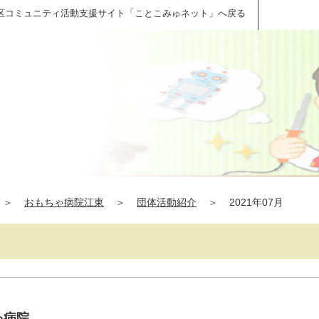
区コミュニティ活動支援サイト「ことこみゅネット」へ戻る
＞
おもちゃ病院江東
＞
団体活動紹介
＞
2021年07月
ゃ病院