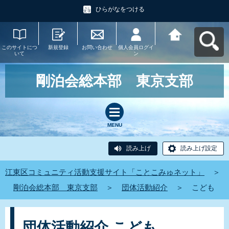
ひらがなをつける
このサイトにつ
新規登録
お問い合わせ
個人会員ログイ
江東区コミュニ
いて
ン
ティ活動支援サ
イト「ことこみ
ゅネット」へ戻
る
剛泊会総本部 東京支部
MENU
読み上げ
読み上げ設定
江東区コミュニティ活動支援サイト「ことこみゅネット」
＞
剛泊会総本部 東京支部
＞
団体活動紹介
＞
こども
団体活動紹介 こども