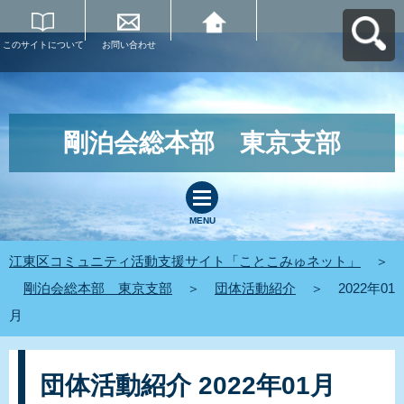
このサイトについて
お問い合わせ
江東区コミュニティ
活動支援サイト「こ
とこみゅネット」へ
戻る
剛泊会総本部 東京支部
MENU
江東区コミュニティ活動支援サイト「ことこみゅネット」
＞
剛泊会総本部 東京支部
＞
団体活動紹介
＞
2022年01
月
団体活動紹介 2022年01月