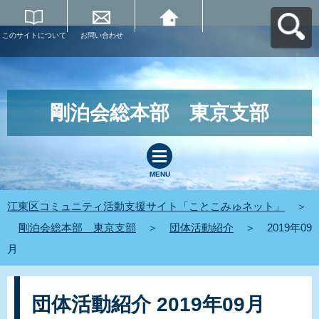
このサイトについて
お問い合わせ
江東区コミュニティ
活動支援サイト「こ
とこみゅネット」へ
戻る
剛泊会総本部 東京支部
MENU
江東区コミュニティ活動支援サイト「ことこみゅネット」
＞
剛泊会総本部 東京支部
＞
団体活動紹介
＞
2019年09
月
団体活動紹介 2019年09月