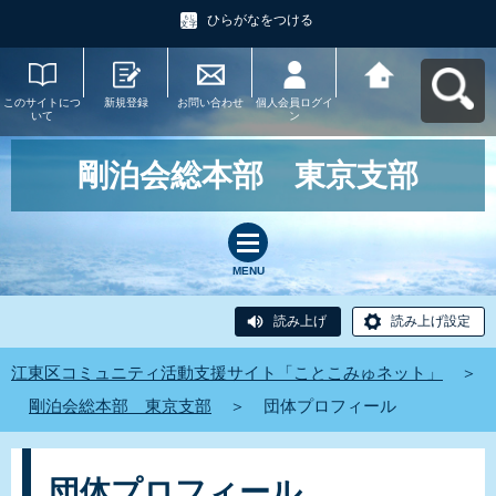
ひらがなをつける
このサイトにつ
新規登録
お問い合わせ
個人会員ログイ
江東区コミュニ
いて
ン
ティ活動支援サ
イト「ことこみ
ゅネット」へ戻
る
剛泊会総本部 東京支部
MENU
読み上げ
読み上げ設定
江東区コミュニティ活動支援サイト「ことこみゅネット」
＞
剛泊会総本部 東京支部
＞
団体プロフィール
団体プロフィール