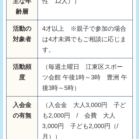
主な年
性 12人））
齢層
活動の
4才以上 ※親子で参加の場合
対象者
は4才未満でもご相談に応じま
す。
活動頻
（毎週土曜日 江東区スポー
度
ツ会館 午後1時～3時 豊洲 午
後3時～5時）
入会金
（入会金 大人3,000円 子ど
の有無
も2,000円 / 会費 大人
3,000円 子ども2,000円（/
月））