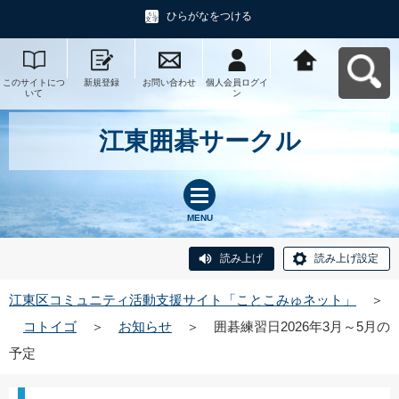
ひらがなをつける
このサイトにつ
新規登録
お問い合わせ
個人会員ログイ
江東区コミュニ
いて
ン
ティ活動支援サ
イト「ことこみ
ゅネット」へ戻
る
江東囲碁サークル
MENU
読み上げ
読み上げ設定
江東区コミュニティ活動支援サイト「ことこみゅネット」
＞
コトイゴ
＞
お知らせ
＞
囲碁練習日2026年3月～5月の
予定