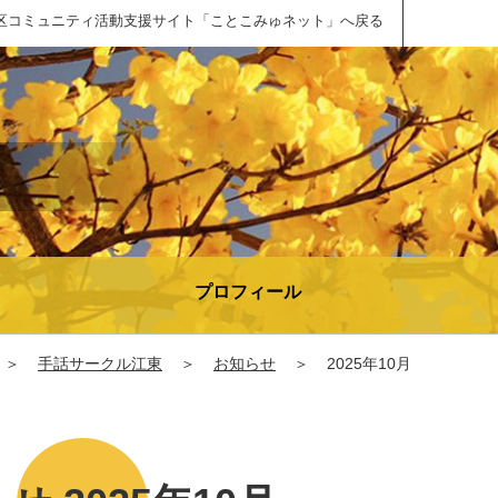
区コミュニティ活動支援サイト「ことこみゅネット」へ戻る
プロフィール
＞
手話サークル江東
＞
お知らせ
＞
2025年10月