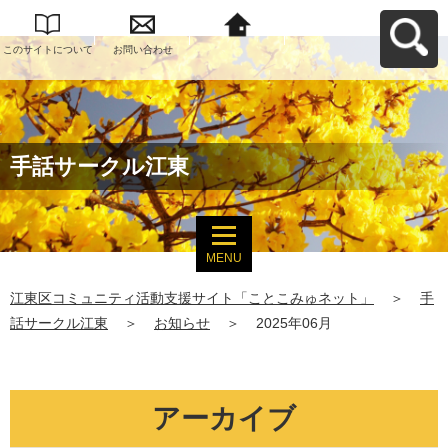
このサイトについて
お問い合わせ
江東区コミュニティ
活動支援サイト「こ
とこみゅネット」へ
戻る
手話サークル江東
MENU
江東区コミュニティ活動支援サイト「ことこみゅネット」
＞
手
話サークル江東
＞
お知らせ
＞
2025年06月
アーカイブ