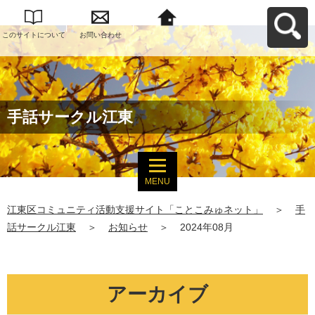
このサイトについて
お問い合わせ
江東区コミュニティ
活動支援サイト「こ
とこみゅネット」へ
戻る
手話サークル江東
MENU
江東区コミュニティ活動支援サイト「ことこみゅネット」
＞
手
話サークル江東
＞
お知らせ
＞
2024年08月
アーカイブ