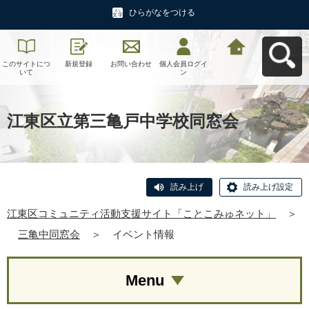
ひらがなをつける
このサイトにつ
新規登録
お問い合わせ
個人会員ログイ
江東区コミュニ
いて
ン
ティ活動支援サ
イト「ことこみ
ゅネット」へ戻
る
江東区立第三亀戸中学校同窓会
読み上げ
読み上げ設定
江東区コミュニティ活動支援サイト「ことこみゅネット」
＞
三亀中同窓会
＞
イベント情報
Menu