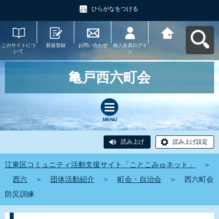
ひらがなをつける
このサイトにつ
新規登録
お問い合わせ
個人会員ログイ
江東区コミュニ
いて
ン
ティ活動支援サ
イト「ことこみ
ゅネット」へ戻
る
亀戸西六町会
MENU
読み上げ
読み上げ設定
江東区コミュニティ活動支援サイト「ことこみゅネット」
＞
西六
＞
団体活動紹介
＞
町会・自治会
＞
西六町会
防災訓練