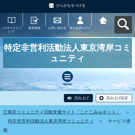
ひらがなをつける
このサイトにつ
新規登録
お問い合わせ
個人会員ログイ
江東区コミュニ
いて
ン
ティ活動支援サ
イト「ことこみ
ゅネット」へ戻
る
特定非営利活動法人東京湾岸コミ
ュニティ
MENU
読み上げ
読み上げ設定
江東区コミュニティ活動支援サイト「ことこみゅネット」
＞
特定非営利活動法人東京湾岸コミュニティ
＞
サービス情
報