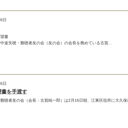
16日
要望書
途失聴・難聴者友の会（友の会）の会長を務めている古賀...
16日
望書を手渡す
難聴者友の会（会長：古賀純一郎）は2月16日朝、江東区役所に大久保