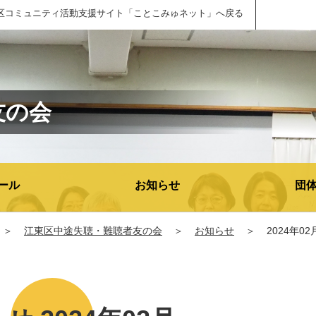
区コミュニティ活動支援サイト「ことこみゅネット」へ戻る
友の会
ール
お知らせ
団
＞
江東区中途失聴・難聴者友の会
＞
お知らせ
＞
2024年02