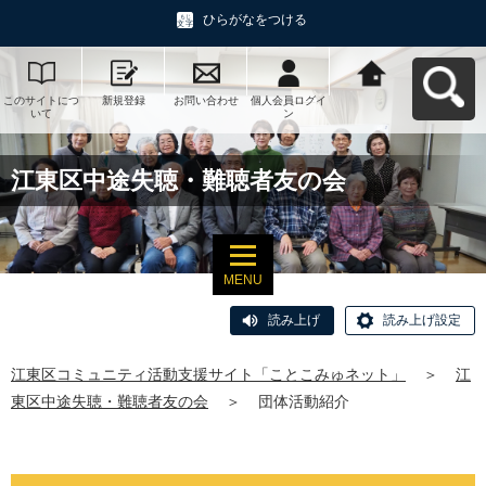
ひらがなをつける
このサイトにつ
新規登録
お問い合わせ
個人会員ログイ
江東区コミュニ
いて
ン
ティ活動支援サ
イト「ことこみ
ゅネット」へ戻
る
江東区中途失聴・難聴者友の会
MENU
読み上げ
読み上げ設定
江東区コミュニティ活動支援サイト「ことこみゅネット」
＞
江
東区中途失聴・難聴者友の会
＞
団体活動紹介