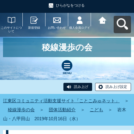
ひらがなをつける
このサイトにつ
新規登録
お問い合わせ
個人会員ログイ
江東区コミュニ
いて
ン
ティ活動支援サ
イト「ことこみ
ゅネット」へ戻
る
稜線漫歩の会
MENU
読み上げ
読み上げ設定
江東区コミュニティ活動支援サイト「ことこみゅネット」
＞
稜線漫歩の会
＞
団体活動紹介
＞
こども
＞
岩木
山・八甲田山 2019年10月16日（水）