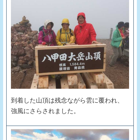
到
着
し
た
山
頂
は
残
念
な
が
ら
雲
に
覆
わ
れ
、
強
風
に
さ
ら
さ
れ
ま
し
た
。