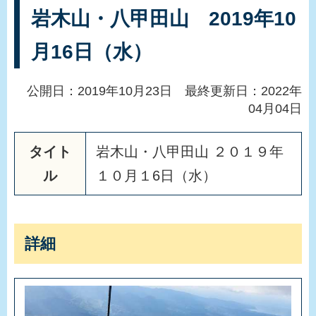
岩木山・八甲田山 2019年10
月16日（水）
公開日：2019年10月23日 最終更新日：2022年
04月04日
タイト
岩
木
山
・
八
甲
田
山
２
０
１
９
年
ル
１
０
月
１
6
日
（
水
）
詳細