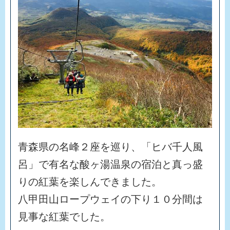
青
森
県
の
名
峰
２
座
を
巡
り
、
「
ヒ
バ
千
人
風
呂
」
で
有
名
な
酸
ヶ
湯
温
泉
の
宿
泊
と
真
っ
盛
り
の
紅
葉
を
楽
し
ん
で
き
ま
し
た
。
八
甲
田
山
ロ
ー
プ
ウ
ェ
イ
の
下
り
１
０
分
間
は
見
事
な
紅
葉
で
し
た
。