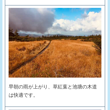
早
朝
の
雨
が
上
が
り
、
草
紅
葉
と
池
塘
の
木
道
は
快
適
で
す
。