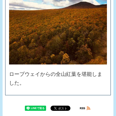
ロ
ー
プ
ウ
ェ
イ
か
ら
の
全
山
紅
葉
を
堪
能
し
ま
し
た
。