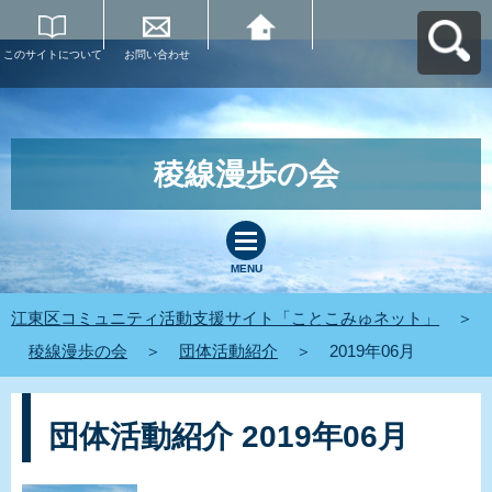
このサイトについて
お問い合わせ
江東区コミュニティ
活動支援サイト「こ
とこみゅネット」へ
戻る
稜線漫歩の会
MENU
江東区コミュニティ活動支援サイト「ことこみゅネット」
＞
稜線漫歩の会
＞
団体活動紹介
＞
2019年06月
団体活動紹介 2019年06月