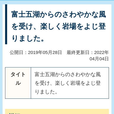
富士五湖からのさわやかな風
を受け、楽しく岩場をよじ登
りました。
公開日：2019年05月28日 最終更新日：2022年
04月04日
タイト
富
士
五
湖
か
ら
の
さ
わ
や
か
な
風
ル
を
受
け
、
楽
し
く
岩
場
を
よ
じ
登
り
ま
し
た
。