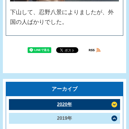
下
山
し
て
、
忍
野
八
景
に
よ
り
ま
し
た
が
、
外
国
の
人
ば
か
り
で
し
た
。
アーカイブ
2020年
2019年