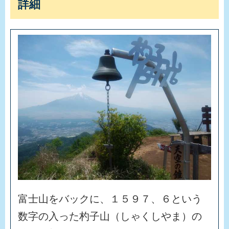
詳細
富
士
山
を
バ
ッ
ク
に
、
１
５
９
７
、
６
と
い
う
数
字
の
入
っ
た
杓
子
山
（
し
ゃ
く
し
や
ま
）
の