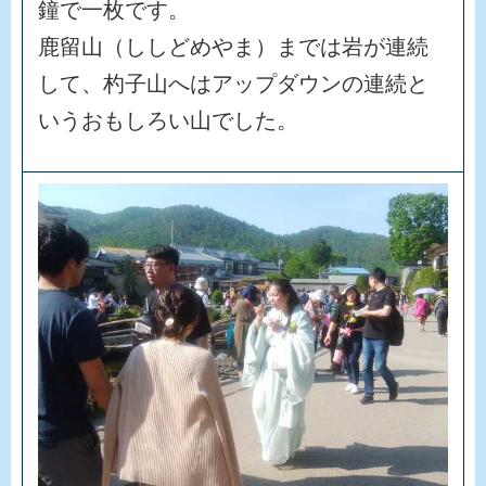
鐘
で
一
枚
で
す
。
鹿
留
山
（
し
し
ど
め
や
ま
）
ま
で
は
岩
が
連
続
し
て
、
杓
子
山
へ
は
ア
ッ
プ
ダ
ウ
ン
の
連
続
と
い
う
お
も
し
ろ
い
山
で
し
た
。