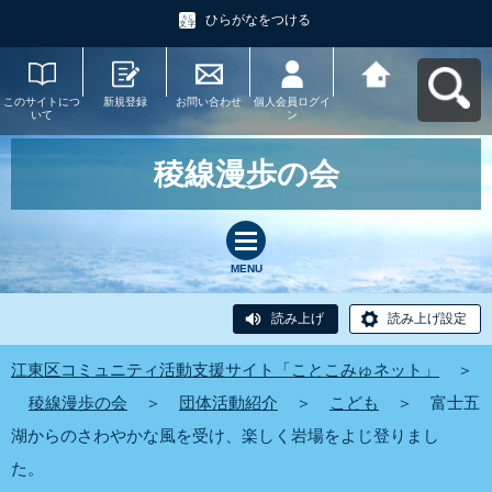
ひらがなをつける
このサイトにつ
新規登録
お問い合わせ
個人会員ログイ
江東区コミュニ
いて
ン
ティ活動支援サ
イト「ことこみ
ゅネット」へ戻
る
稜線漫歩の会
MENU
読み上げ
読み上げ設定
江東区コミュニティ活動支援サイト「ことこみゅネット」
＞
稜線漫歩の会
＞
団体活動紹介
＞
こども
＞
富士五
湖からのさわやかな風を受け、楽しく岩場をよじ登りまし
た。