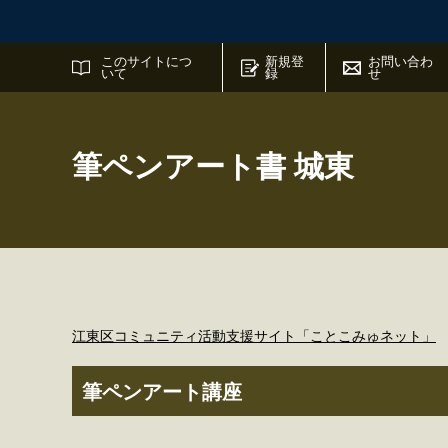
サイト内検索
このサイトにつ
新規登
お問い合わ
いて
録
せ
筆ペンアート書 城東
江東区コミュニティ活動支援サイト「ことこみゅネット」
筆ペンアート講座