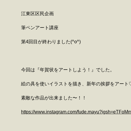
江東区区民企画
筆ペンアート講座
第4回目が終わりました(^o^)
今回は『年賀状をアートしよう！』でした。
絵の具を使いイラストを描き、新年の挨拶をアート
素敵な作品が出来ました〜！！
https://www.instagram.com/fude.mayu?igsh=eTFo
マイメディア検索