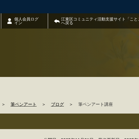
個人会員ログ
江東区コミュニティ活動支援サイト「こと
イン
へ戻る
＞
筆ペンアート
＞
ブログ
＞
筆ペンアート講座