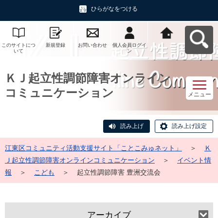
ひらがなをつける
このサイトにつ
新規登録
お問い合わせ
個人会員ログイ
江東区コミュニ
いて
ン
ティ活動支援サ
イト「ことこみ
ゅネット」へ戻
る
ＫＪ起立性調節障害オンライン
コミュニケーション
メニュー
読み上げ
読み上げ設定
江東区コミュニティ活動支援サイト「ことこみゅネット」
＞
Ｋ
Ｊ起立性調節障害オンラインコミュニケーション
＞
イベント情
報
＞
こども
＞
起立性調節障害 豊洲交流会
アーカイブ