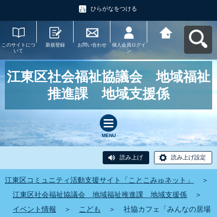
ひらがなをつける
このサイトにつ
新規登録
お問い合わせ
個人会員ログイ
江東区コミュニ
いて
ン
ティ活動支援サ
イト「ことこみ
ゅネット」へ戻
る
江東区社会福祉協議会 地域福祉
推進課 地域支援係
MENU
読み上げ
読み上げ設定
江東区コミュニティ活動支援サイト「ことこみゅネット」
＞
江東区社会福祉協議会 地域福祉推進課 地域支援係
＞
イベント情報
＞
こども
＞
社協カフェ「みんなの居場