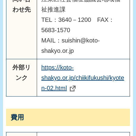
わせ先
祉推進課
TEL：3640－1200 FAX：
5683-1570
MAIL：suishin@koto-
shakyo.or.jp
外部リ
https://koto-
ンク
shakyo.or.jp/chiikifukushi/kyote
n-02.html
費用