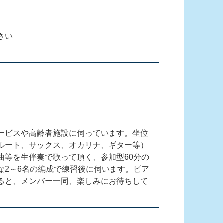
さ
い
ー
ビ
ス
や
高
齢
者
施
設
に
伺
っ
て
い
ま
す
。
坐
位
ル
ー
ト
、
サ
ッ
ク
ス
、
オ
カ
リ
ナ
、
ギ
タ
ー
等
）
曲
等
を
生
伴
奏
で
歌
っ
て
頂
く
、
参
加
型
6
0
分
の
な
2
～
6
名
の
編
成
で
練
習
後
に
伺
い
ま
す
。
ピ
ア
る
と
、
メ
ン
バ
ー
一
同
、
楽
し
み
に
お
待
ち
し
て