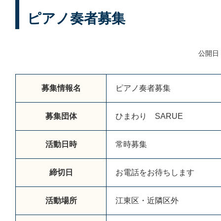
ピアノ奏者募集
公開日：
募集情報名
ピアノ奏者募集
募集団体
ひ
ま
わ
り
S
A
R
U
E
活動日時
常
時
募
集
締切日
お
電
話
を
お
待
ち
し
ま
す
活動場所
江
東
区
・
近
隣
区
外