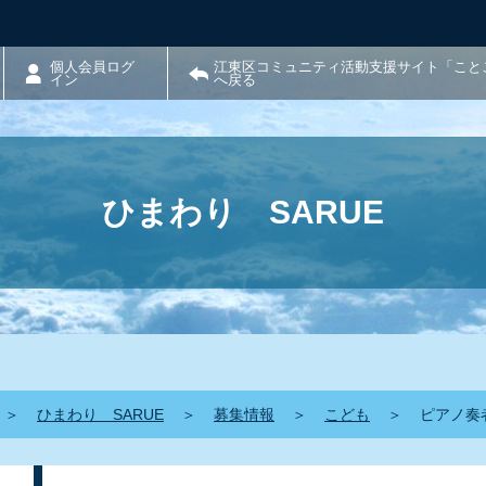
個人会員ログ
江東区コミュニティ活動支援サイト「こと
イン
へ戻る
ひまわり SARUE
＞
ひまわり SARUE
＞
募集情報
＞
こども
＞
ピアノ奏