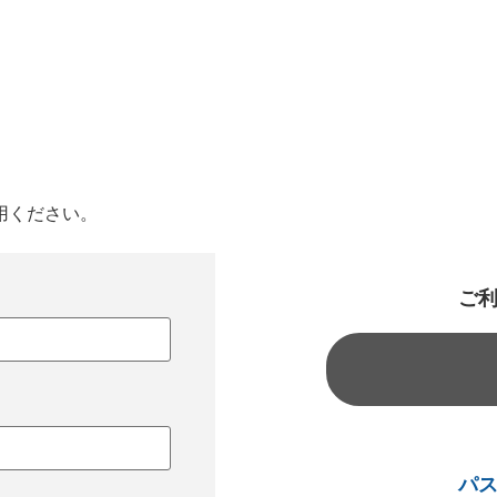
用ください。
ご
パ