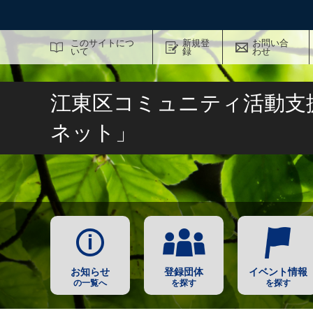
サイト内検索
このサイトにつ
新規登
お問い合
いて
録
わせ
江東区コミュニティ活動支
ネット」
お知らせ
登録団体
イベント情報
の一覧へ
を探す
を探す