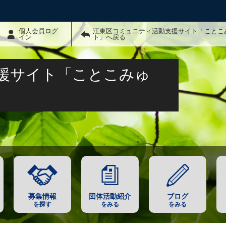
個人会員ログ
江東区コミュニティ活動支援サイト「ことこ
イン
ト」へ戻る
援サイト「ことこみゅ
募集情報
団体活動紹介
ブログ
を探す
をみる
をみる