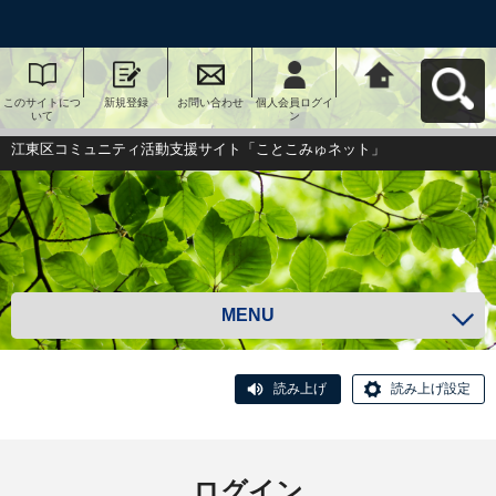
このサイトにつ
新規登録
お問い合わせ
個人会員ログイ
江東区コミュニ
いて
ン
ティ活動支援サ
イト「ことこみ
ゅネット」へ戻
江東区コミュニティ活動支援サイト「ことこみゅネット」
る
MENU
読み上げ
読み上げ設定
ログイン