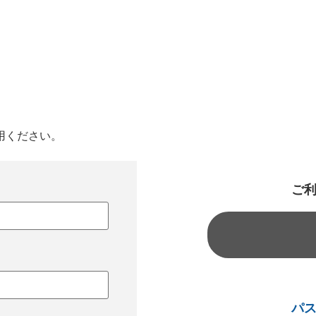
用ください。
ご
パ