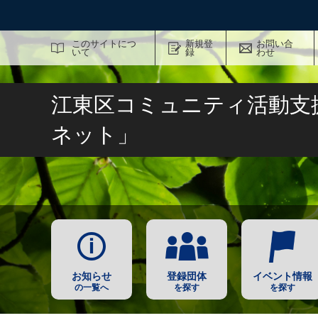
サイト内検索
このサイトにつ
新規登
お問い合
いて
録
わせ
江東区コミュニティ活動支
ネット」
お知らせ
登録団体
イベント情報
の一覧へ
を探す
を探す