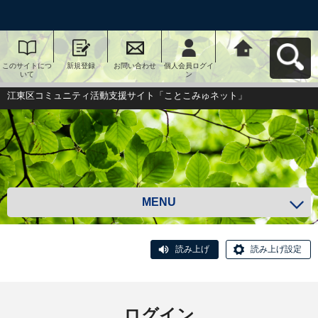
このサイトにつ
新規登録
お問い合わせ
個人会員ログイ
江東区コミュニ
いて
ン
ティ活動支援サ
イト「ことこみ
ゅネット」へ戻
江東区コミュニティ活動支援サイト「ことこみゅネット」
る
MENU
読み上げ
読み上げ設定
ログイン