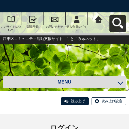
このサイトにつ
新規登録
お問い合わせ
個人会員ログイ
江東区コミュニ
いて
ン
ティ活動支援サ
イト「ことこみ
ゅネット」へ戻
江東区コミュニティ活動支援サイト「ことこみゅネット」
る
MENU
読み上げ
読み上げ設定
ログイン