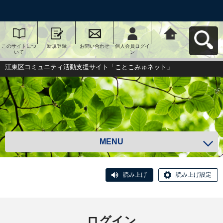
このサイトにつ
新規登録
お問い合わせ
個人会員ログイ
江東区コミュニ
いて
ン
ティ活動支援サ
イト「ことこみ
ゅネット」へ戻
江東区コミュニティ活動支援サイト「ことこみゅネット」
る
MENU
読み上げ
読み上げ設定
ログイン