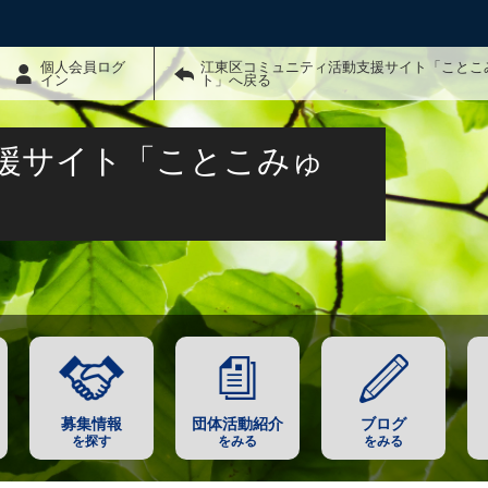
個人会員ログ
江東区コミュニティ活動支援サイト「ことこ
イン
ト」へ戻る
援サイト「ことこみゅ
募集情報
団体活動紹介
ブログ
を探す
をみる
をみる