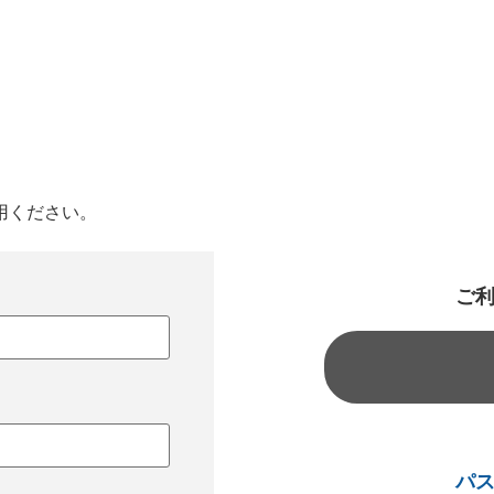
用ください。
ご
パ