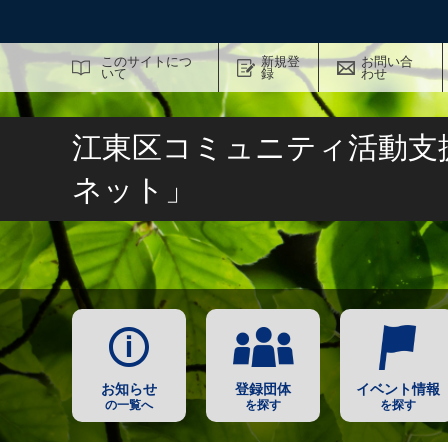
サイト内検索
このサイトにつ
新規登
お問い合
いて
録
わせ
江東区コミュニティ活動支
ネット」
お知らせ
登録団体
イベント情報
の一覧へ
を探す
を探す