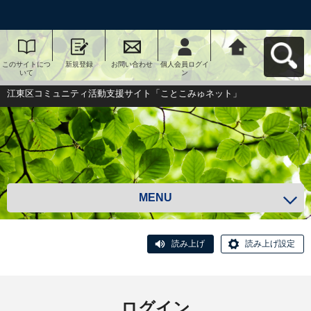
このサイトにつ
新規登録
お問い合わせ
個人会員ログイ
江東区コミュニ
いて
ン
ティ活動支援サ
イト「ことこみ
ゅネット」へ戻
江東区コミュニティ活動支援サイト「ことこみゅネット」
る
MENU
読み上げ
読み上げ設定
ログイン