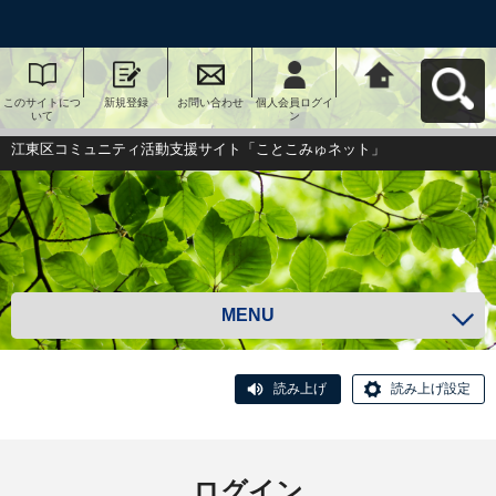
このサイトにつ
新規登録
お問い合わせ
個人会員ログイ
江東区コミュニ
いて
ン
ティ活動支援サ
イト「ことこみ
ゅネット」へ戻
江東区コミュニティ活動支援サイト「ことこみゅネット」
る
MENU
読み上げ
読み上げ設定
ログイン