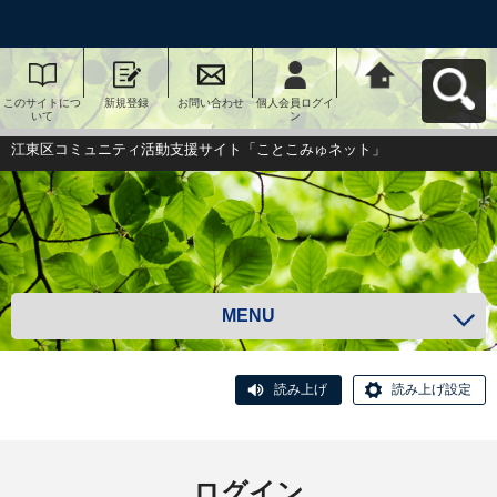
このサイトにつ
新規登録
お問い合わせ
個人会員ログイ
江東区コミュニ
いて
ン
ティ活動支援サ
イト「ことこみ
ゅネット」へ戻
江東区コミュニティ活動支援サイト「ことこみゅネット」
る
MENU
読み上げ
読み上げ設定
ログイン