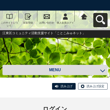
このサイトにつ
新規登録
お問い合わせ
個人会員ログイ
江東区コミュニ
いて
ン
ティ活動支援サ
イト「ことこみ
ゅネット」へ戻
江東区コミュニティ活動支援サイト「ことこみゅネット」
る
MENU
読み上げ
読み上げ設定
ログイン