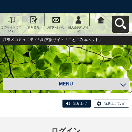
このサイトにつ
新規登録
お問い合わせ
個人会員ログイ
江東区コミュニ
いて
ン
ティ活動支援サ
イト「ことこみ
ゅネット」へ戻
江東区コミュニティ活動支援サイト「ことこみゅネット」
る
MENU
読み上げ
読み上げ設定
ログイン