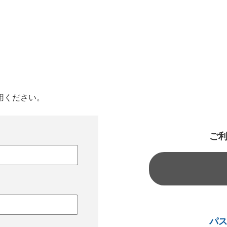
用ください。
ご
パ