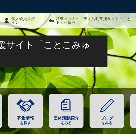
個人会員ログ
江東区コミュニティ活動支援サイト「ことこ
イン
ト」へ戻る
援サイト「ことこみゅ
募集情報
団体活動紹介
ブログ
を探す
をみる
をみる