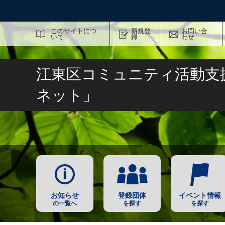
サイト内検索
このサイトにつ
新規登
お問い合
いて
録
わせ
江東区コミュニティ活動支
ネット」
お知らせ
登録団体
イベント情報
の一覧へ
を探す
を探す